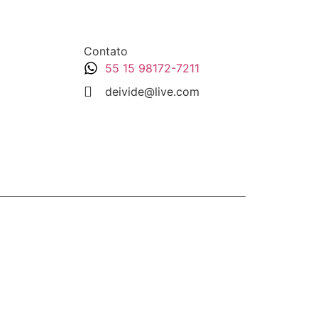
Contato
55 15 98172-7211
deivide@live.com